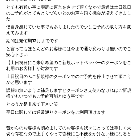
とても有難い事に順調に運営をさせて頂くなかで最近は土日祝日
のご予約がとてもとりづらいとのお声を頂く機会が増えてきまし
た
僕自身感じていた事でもありましたので少しご予約の取り方を変
えてみます
期間は繁忙期12月までです
と言ってもほとんどのお客様には今まで通り変わりは無いのでご
安心下さい
【土日祝日にご来店希望のご新規ホットペッパーのクーポンをご
利用のお客様】が対象です
土日祝日のみご新規様のクーポンでのご予約を停止させて頂こう
かと思います
誤解の無いように補足しますとクーポンさえ使わなければご新規
様でもいつでもご予約可能とゆう事です
とゆうか是非来て下さい笑
平日に関しては通常通りクーポンをご利用頂けます
昔からのお客様も初めましてのお客様も我々にとっては等しく大
切な存在なので上手くやって皆様にご不便をかけない様になると