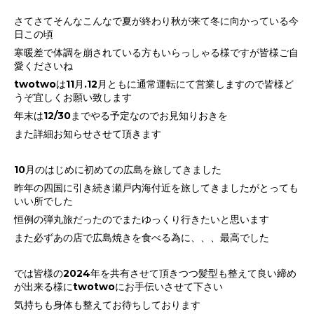
さてさてそんなこんなで夏が終わり秋が来て冬に向かっている今
日この頃
寒暖差で体調を崩されている方もいらっしゃる様ですが皆様ご自
愛くださいね
twotwoは11月.12月ともに通常運転にて営業しますので皆様ど
うぞ宜しくお願い致します
年末は12/30までやる予定なのでお見知りおきを
また詳細お知らせさせて頂きます
10月のはじめに初めての広島を旅してきました
昨年の四国に引き続き瀬戸内海付近を旅してきましたがとっても
いい所でした
恒例の弾丸旅だったのでまたゆっくり行きたいと思います
また必ずあの店で広島焼きを食べる為に、、、最高でした
では皆様の2024年を共有させて頂きつつ髪型も整えて良い締め
が出来る様にtwotwoにお手伝いさせて下さい
気持ちも身体も整えてお待ちしております